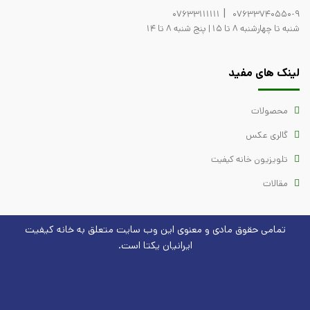
|
07633111111
07633740550-9
شنبه تا چهارشنبه 8 تا 15 | پنج شنبه 8 تا 14
لینک های مفید
محصولات
گالری عکس
تلویزیون خانه کیفیت
مقالات
تمامی حقوق مادی و معنوی این وب سایت متعلق به
خانه کیفیت
ایرانیان یکتا است.