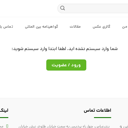
 من
گالری عکس
مقالات
گواهینامه بین المللی
تماس با 
شما وارد سیستم نشده اید. لطفا ابتدا وارد سیستم شوید:
ورود / عضویت
اطلاعات تماس
لینک
ی و
بندرعباس، چهار راه پردیس به سمت خیابان طلوع، نبش خیابان
مح