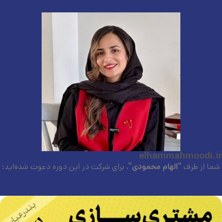
elhammahmoodi.ir
شما از طرف
“الهام محمودی”
، برای شرکت در این دوره دعوت شده‌اید: