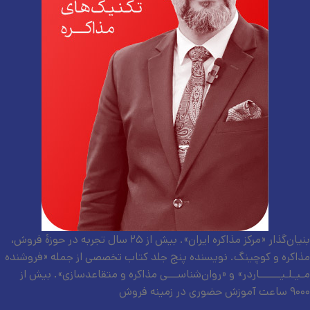
بنیان‌گذار «مرکز مذاکره ایران». بیش از ۲۵ سال تجربه در حوزۀ فروش،
مذاکره و کوچینگ. نویسنده پنج جلد کتاب تخصصی از جمله «فروشنده
مـیـلـیــــــاردر» و «روان‌شناســـی مذاکره و متقاعدسازی». بیش از
۹۰۰۰ ساعت آموزش حضوری در زمینه فروش