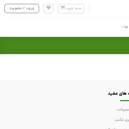
سبد خرید
ورود / عضویت
ما
 های مفید
صولات
لری عکس