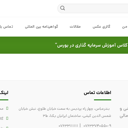
 من
گالری عکس
مقالات
گواهینامه بین المللی
تماس با 
لاس آموزش سرمایه گذاری در بورس”
اطلاعات تماس
لینک
ی و
بندرعباس، چهار راه پردیس به سمت خیابان طلوع، نبش خیابان
مح
مالی
شمس الدین کیشی، ساختمان ایرانیان یکتا، ط3
گا
|
07633111111
07633740550-9