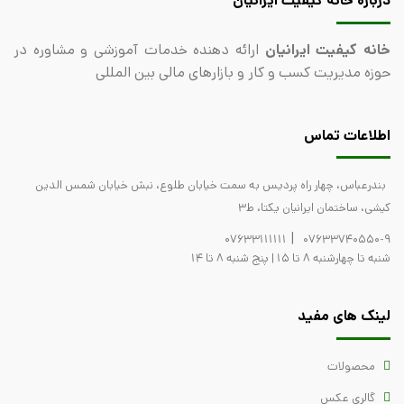
درباره خانه کیفیت ایرانیان
خانه کیفیت ایرانیان
ارائه دهنده خدمات آموزشی و مشاوره در
حوزه مدیریت کسب و کار و بازارهای مالی بین المللی
اطلاعات تماس
بندرعباس، چهار راه پردیس به سمت خیابان طلوع، نبش خیابان شمس الدین
کیشی، ساختمان ایرانیان یکتا، ط3
|
07633111111
07633740550-9
شنبه تا چهارشنبه 8 تا 15 | پنج شنبه 8 تا 14
لینک های مفید
محصولات
گالری عکس