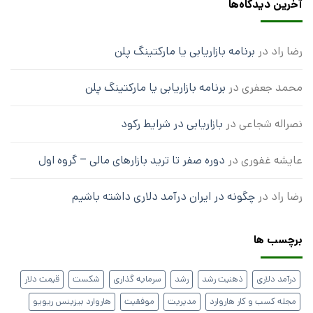
آخرین دیدگاه‌ها
رضا راد
در
برنامه بازاریابی یا مارکتینگ پلن
محمد جعفری
در
برنامه بازاریابی یا مارکتینگ پلن
نصراله شجاعی
در
بازاریابی در شرایط رکود
عایشه غفوری
در
دوره صفر تا ترید بازارهای مالی – گروه اول
رضا راد
در
چگونه در ایران درآمد دلاری داشته باشیم
برچسب ها
درآمد دلاری
ذهنیت رشد
رشد
سرمایه گذاری
شکست
قیمت دلار
مجله کسب و کار هاروارد
مدیریت
موفقیت
هاروارد بیزینس ریویو