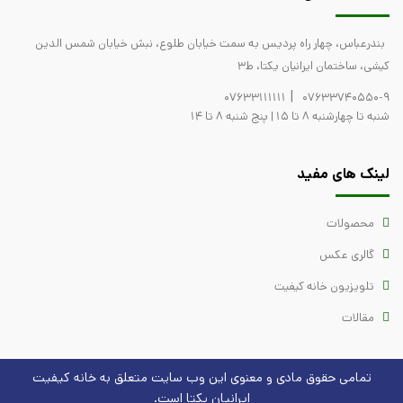
بندرعباس، چهار راه پردیس به سمت خیابان طلوع، نبش خیابان شمس الدین
کیشی، ساختمان ایرانیان یکتا، ط3
|
07633111111
07633740550-9
شنبه تا چهارشنبه 8 تا 15 | پنج شنبه 8 تا 14
لینک های مفید
محصولات
گالری عکس
تلویزیون خانه کیفیت
مقالات
تمامی حقوق مادی و معنوی این وب سایت متعلق به
خانه کیفیت
ایرانیان یکتا است.