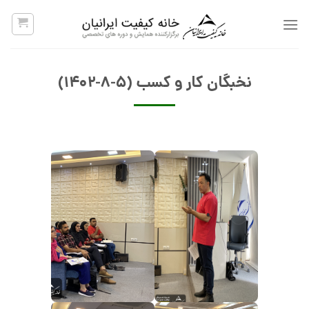
پرش
به
محتوا
نخبگان کار و کسب (۵-۸-۱۴۰۲)